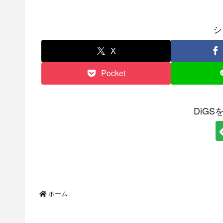
シ
X
Pocket
DiG
ホーム