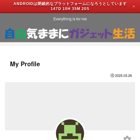
ANDROIDは閉鎖的なプラットフォームになろうとしています
✕
147D 10H 35M 20S
Everything is for me
My Profile
2025.03.26
settings