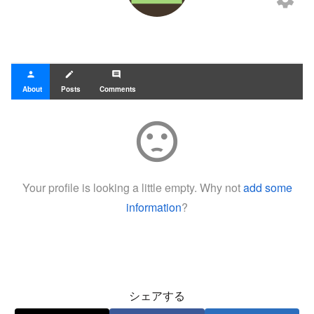
person
create
comment
About
Posts
Comments
sentiment_dissatisfied
Your profile is looking a little empty. Why not
add some
information
?
シェアする