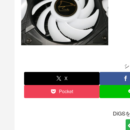
シ
X
Pocket
DiG