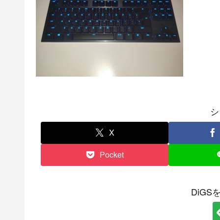
シ
X
Pocket
DiG